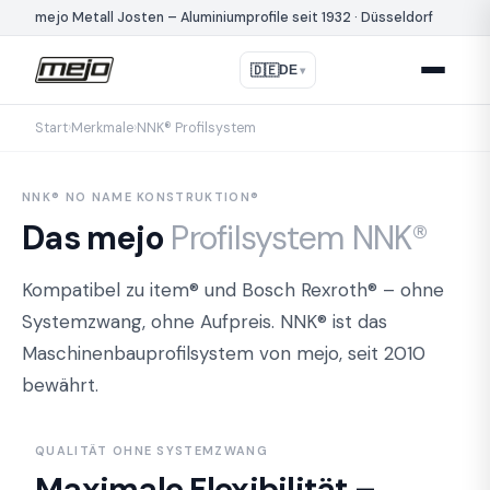
mejo Metall Josten – Aluminiumprofile seit 1932 · Düsseldorf
🇩🇪
DE
▾
Start
›
Merkmale
›
NNK® Profilsystem
NNK® NO NAME KONSTRUKTION®
Das mejo
Profilsystem NNK®
Kompatibel zu item® und Bosch Rexroth® – ohne
Systemzwang, ohne Aufpreis. NNK® ist das
Maschinenbauprofilsystem von mejo, seit 2010
bewährt.
QUALITÄT OHNE SYSTEMZWANG
Maximale Flexibilität –