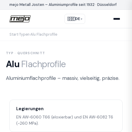
mejo Metall Josten – Aluminiumprofile seit 1932 · Düsseldorf
🇩🇪
DE
▾
Start
›
Typen
›
Alu Flachprofile
TYP · QUERSCHNITT
Alu
Flachprofile
Aluminiumflachprofile – massiv, vielseitig, präzise.
Legierungen
EN AW-6060 T66 (eloxierbar) und EN AW-6082 T6
(~260 MPa).